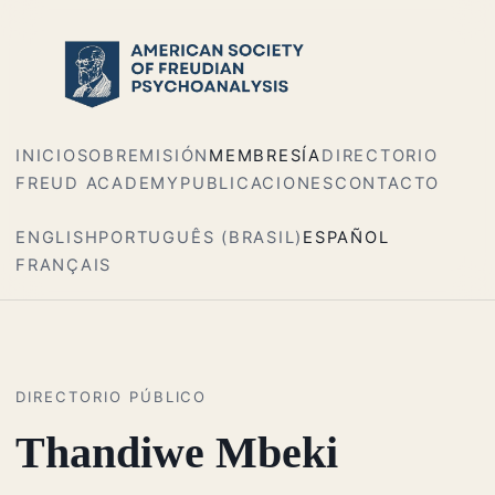
INICIO
SOBRE
MISIÓN
MEMBRESÍA
DIRECTORIO
FREUD ACADEMY
PUBLICACIONES
CONTACTO
ENGLISH
PORTUGUÊS (BRASIL)
ESPAÑOL
FRANÇAIS
DIRECTORIO PÚBLICO
Thandiwe Mbeki