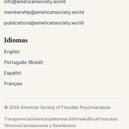
info@americansociety.world
membership@americansociety.world
publications@americansociety.world
Idiomas
English
Português (Brasil)
Español
Français
© 2026 American Society of Freudian Psychoanalysis
Transparencia
Gobernanza
Normas Editoriales
Ética
Privacidad
Términos
Cancelaciones y Reembolsos