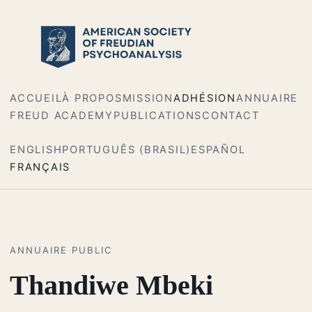
ACCUEIL
À PROPOS
MISSION
ADHÉSION
ANNUAIRE
FREUD ACADEMY
PUBLICATIONS
CONTACT
ENGLISH
PORTUGUÊS (BRASIL)
ESPAÑOL
FRANÇAIS
ANNUAIRE PUBLIC
Thandiwe Mbeki