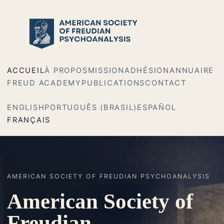
ACCUEIL
À PROPOS
MISSION
ADHÉSION
ANNUAIRE
FREUD ACADEMY
PUBLICATIONS
CONTACT
ENGLISH
PORTUGUÊS (BRASIL)
ESPAÑOL
FRANÇAIS
AMERICAN SOCIETY OF FREUDIAN PSYCHOANALYSIS
American Society of
Freudian