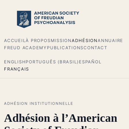
ACCUEIL
À PROPOS
MISSION
ADHÉSION
ANNUAIRE
FREUD ACADEMY
PUBLICATIONS
CONTACT
ENGLISH
PORTUGUÊS (BRASIL)
ESPAÑOL
FRANÇAIS
ADHÉSION INSTITUTIONNELLE
Adhésion à l’American