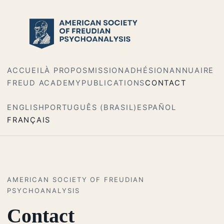
ACCUEIL
À PROPOS
MISSION
ADHÉSION
ANNUAIRE
FREUD ACADEMY
PUBLICATIONS
CONTACT
ENGLISH
PORTUGUÊS (BRASIL)
ESPAÑOL
FRANÇAIS
AMERICAN SOCIETY OF FREUDIAN
PSYCHOANALYSIS
Contact