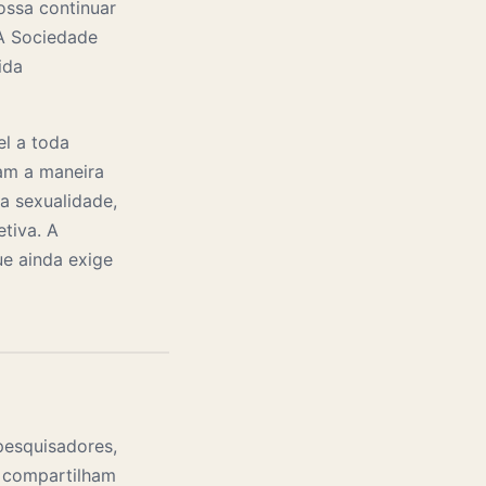
ossa continuar
 A Sociedade
ida
el a toda
am a maneira
a sexualidade,
etiva. A
e ainda exige
 pesquisadores,
e compartilham