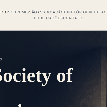
ÍCIO
SOBRE
MISSÃO
ASSOCIAÇÃO
DIRETÓRIO
FREUD A
PUBLICAÇÕES
CONTATO
IS
ociety of