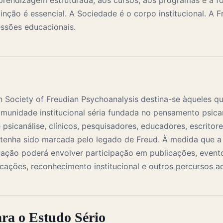
prendizagem estruturada, aos cursos, aos programas e à 
tinção é essencial. A Sociedade é o corpo institucional. A
ssões educacionais.
an Society of Freudian Psychoanalysis destina-se àqueles q
omunidade institucional séria fundada no pensamento psican
e psicanálise, clínicos, pesquisadores, educadores, escritor
al tenha sido marcada pelo legado de Freud. À medida que 
iação poderá envolver participação em publicações, event
icações, reconhecimento institucional e outros percursos 
ra o Estudo Sério