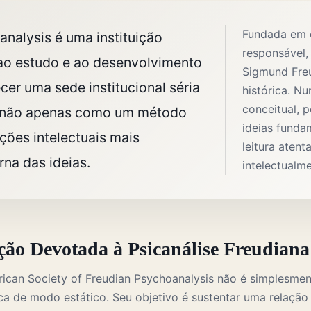
Fundada em e
nalysis é uma instituição
responsável,
 ao estudo e ao desenvolvimento
Sigmund Fre
ecer uma sede institucional séria
histórica. 
conceitual, p
e não apenas como um método
ideias funda
ções intelectuais mais
leitura aten
rna das ideias.
intelectualm
ção Devotada à Psicanálise Freudiana
ican Society of Freudian Psychoanalysis não é simplesmen
ica de modo estático. Seu objetivo é sustentar uma relação