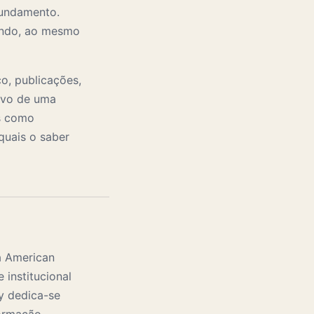
fundamento.
vando, ao mesmo
o, publicações,
tivo de uma
as como
quais o saber
à American
 institucional
y dedica-se