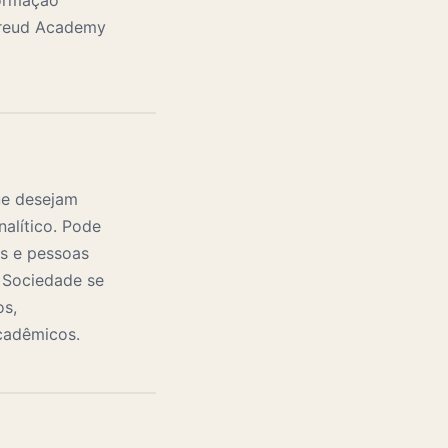
formação
 Freud Academy
ue desejam
alítico. Pode
es e pessoas
a Sociedade se
os,
acadêmicos.