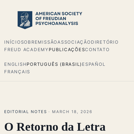
INÍCIO
SOBRE
MISSÃO
ASSOCIAÇÃO
DIRETÓRIO
FREUD ACADEMY
PUBLICAÇÕES
CONTATO
ENGLISH
PORTUGUÊS (BRASIL)
ESPAÑOL
FRANÇAIS
EDITORIAL NOTES
· MARCH 18, 2026
O Retorno da Letra