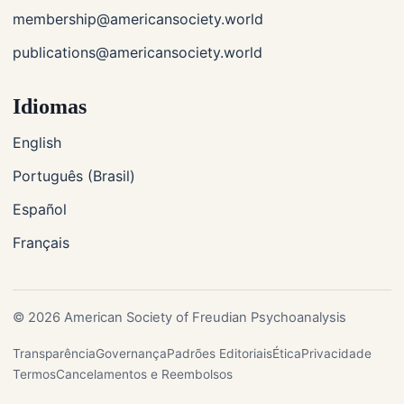
membership@americansociety.world
publications@americansociety.world
Idiomas
English
Português (Brasil)
Español
Français
© 2026 American Society of Freudian Psychoanalysis
Transparência
Governança
Padrões Editoriais
Ética
Privacidade
Termos
Cancelamentos e Reembolsos