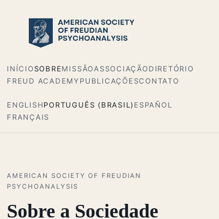
INÍCIO
SOBRE
MISSÃO
ASSOCIAÇÃO
DIRETÓRIO
FREUD ACADEMY
PUBLICAÇÕES
CONTATO
ENGLISH
PORTUGUÊS (BRASIL)
ESPAÑOL
FRANÇAIS
AMERICAN SOCIETY OF FREUDIAN
PSYCHOANALYSIS
Sobre a Sociedade