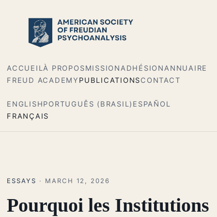
ACCUEIL
À PROPOS
MISSION
ADHÉSION
ANNUAIRE
FREUD ACADEMY
PUBLICATIONS
CONTACT
ENGLISH
PORTUGUÊS (BRASIL)
ESPAÑOL
FRANÇAIS
ESSAYS
· MARCH 12, 2026
Pourquoi les Institutions