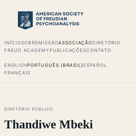
INÍCIO
SOBRE
MISSÃO
ASSOCIAÇÃO
DIRETÓRIO
FREUD ACADEMY
PUBLICAÇÕES
CONTATO
ENGLISH
PORTUGUÊS (BRASIL)
ESPAÑOL
FRANÇAIS
DIRETÓRIO PÚBLICO
Thandiwe Mbeki