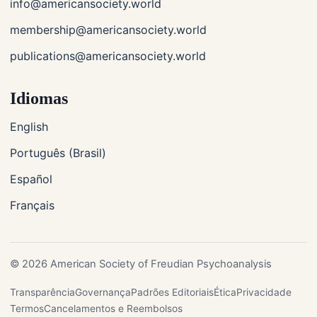
info@americansociety.world
membership@americansociety.world
publications@americansociety.world
Idiomas
English
Português (Brasil)
Español
Français
© 2026 American Society of Freudian Psychoanalysis
Transparência
Governança
Padrões Editoriais
Ética
Privacidade
Termos
Cancelamentos e Reembolsos