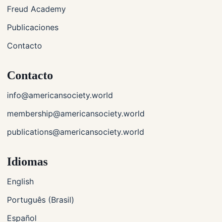
Freud Academy
Publicaciones
Contacto
Contacto
info@americansociety.world
membership@americansociety.world
publications@americansociety.world
Idiomas
English
Português (Brasil)
Español