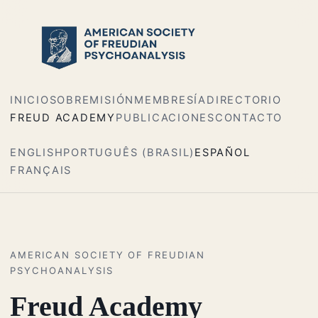
INICIO
SOBRE
MISIÓN
MEMBRESÍA
DIRECTORIO
FREUD ACADEMY
PUBLICACIONES
CONTACTO
ENGLISH
PORTUGUÊS (BRASIL)
ESPAÑOL
FRANÇAIS
AMERICAN SOCIETY OF FREUDIAN
PSYCHOANALYSIS
Freud Academy