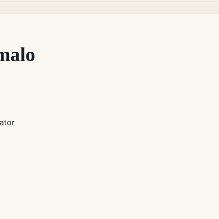
malo
ator