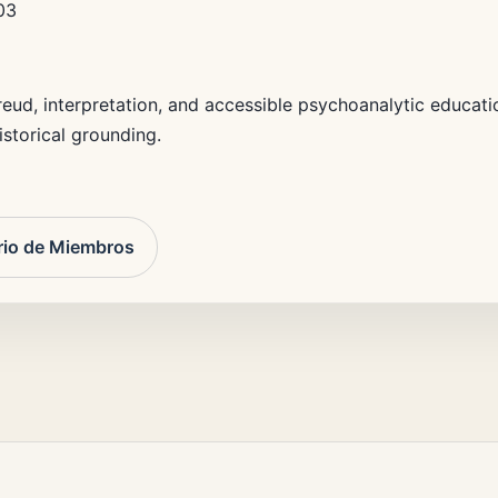
03
ud, interpretation, and accessible psychoanalytic educati
istorical grounding.
rio de Miembros