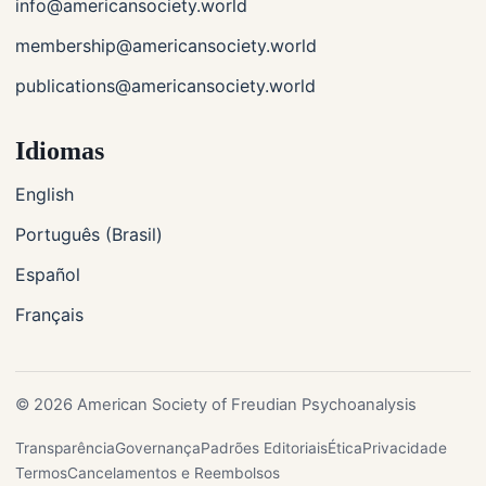
info@americansociety.world
membership@americansociety.world
publications@americansociety.world
Idiomas
English
Português (Brasil)
Español
Français
© 2026 American Society of Freudian Psychoanalysis
Transparência
Governança
Padrões Editoriais
Ética
Privacidade
Termos
Cancelamentos e Reembolsos