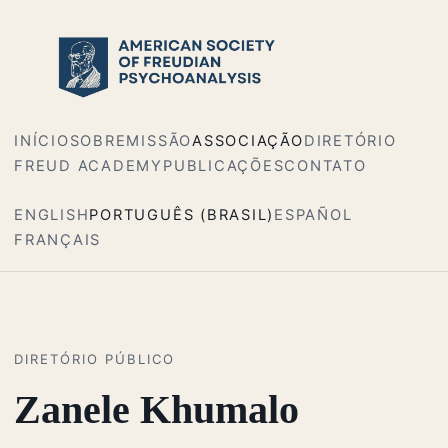
INÍCIO
SOBRE
MISSÃO
ASSOCIAÇÃO
DIRETÓRIO
FREUD ACADEMY
PUBLICAÇÕES
CONTATO
ENGLISH
PORTUGUÊS (BRASIL)
ESPAÑOL
FRANÇAIS
DIRETÓRIO PÚBLICO
Zanele Khumalo