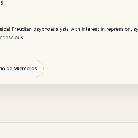
28
ical Freudian psychoanalysis with interest in repression, sy
nconscious.
rio de Miembros