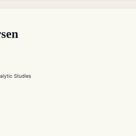
rsen
lytic Studies