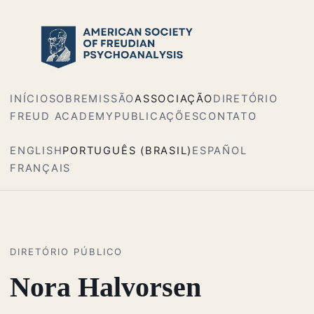
INÍCIO
SOBRE
MISSÃO
ASSOCIAÇÃO
DIRETÓRIO
FREUD ACADEMY
PUBLICAÇÕES
CONTATO
ENGLISH
PORTUGUÊS (BRASIL)
ESPAÑOL
FRANÇAIS
DIRETÓRIO PÚBLICO
Nora Halvorsen