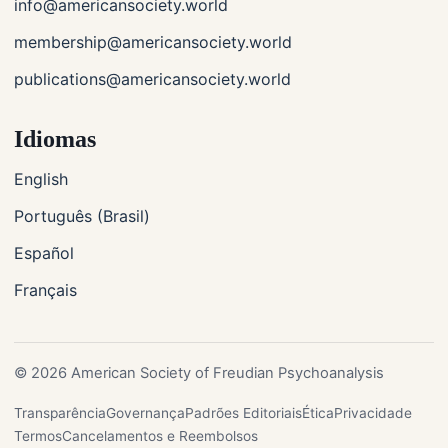
info@americansociety.world
membership@americansociety.world
publications@americansociety.world
Idiomas
English
Português (Brasil)
Español
Français
© 2026 American Society of Freudian Psychoanalysis
Transparência
Governança
Padrões Editoriais
Ética
Privacidade
Termos
Cancelamentos e Reembolsos