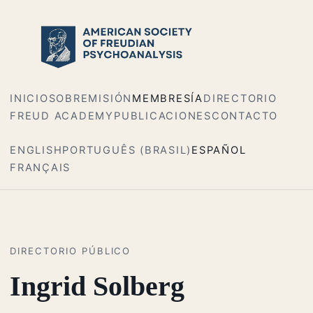
INICIO
SOBRE
MISIÓN
MEMBRESÍA
DIRECTORIO
FREUD ACADEMY
PUBLICACIONES
CONTACTO
ENGLISH
PORTUGUÊS (BRASIL)
ESPAÑOL
FRANÇAIS
DIRECTORIO PÚBLICO
Ingrid Solberg