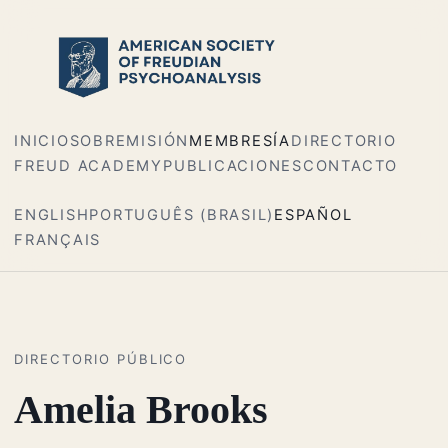
INICIO
SOBRE
MISIÓN
MEMBRESÍA
DIRECTORIO
FREUD ACADEMY
PUBLICACIONES
CONTACTO
ENGLISH
PORTUGUÊS (BRASIL)
ESPAÑOL
FRANÇAIS
DIRECTORIO PÚBLICO
Amelia Brooks