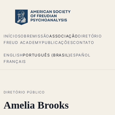
INÍCIO
SOBRE
MISSÃO
ASSOCIAÇÃO
DIRETÓRIO
FREUD ACADEMY
PUBLICAÇÕES
CONTATO
ENGLISH
PORTUGUÊS (BRASIL)
ESPAÑOL
FRANÇAIS
DIRETÓRIO PÚBLICO
Amelia Brooks