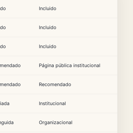
ido
Incluido
ido
Incluido
ido
Incluido
omendado
Página pública institucional
omendado
Recomendado
iada
Institucional
nguida
Organizacional