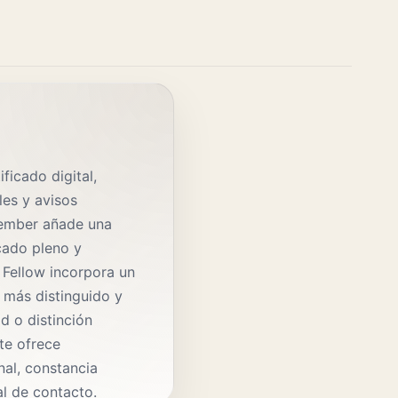
ficado digital,
les y avisos
Member añade una
icado pleno y
 Fellow incorpora un
 más distinguido y
d o distinción
ate ofrece
al, constancia
al de contacto.