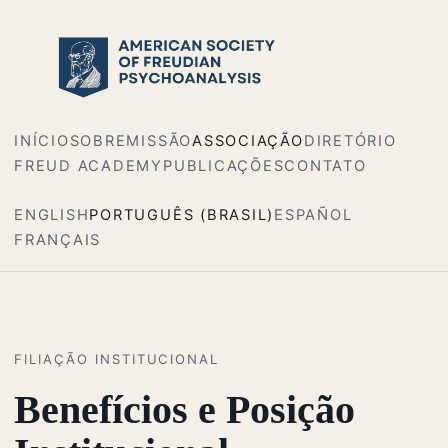
INÍCIO
SOBRE
MISSÃO
ASSOCIAÇÃO
DIRETÓRIO
FREUD ACADEMY
PUBLICAÇÕES
CONTATO
ENGLISH
PORTUGUÊS (BRASIL)
ESPAÑOL
FRANÇAIS
FILIAÇÃO INSTITUCIONAL
Benefícios e Posição