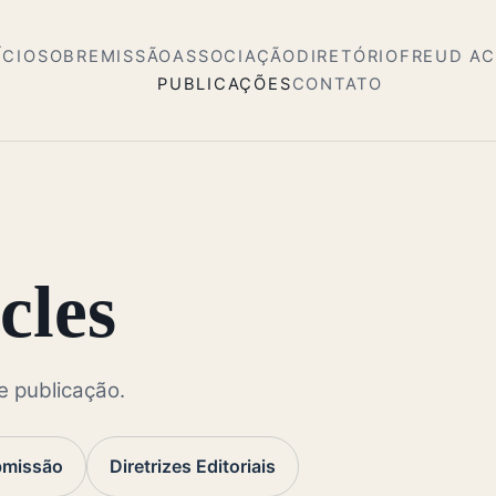
ÍCIO
SOBRE
MISSÃO
ASSOCIAÇÃO
DIRETÓRIO
FREUD A
PUBLICAÇÕES
CONTATO
cles
e publicação.
bmissão
Diretrizes Editoriais