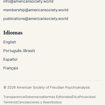
info@americansociety.world
membership@americansociety.world
publications@americansociety.world
Idiomas
English
Português (Brasil)
Español
Français
© 2026 American Society of Freudian Psychoanalysis
Transparencia
Gobernanza
Normas Editoriales
Ética
Privacidad
Términos
Cancelaciones y Reembolsos