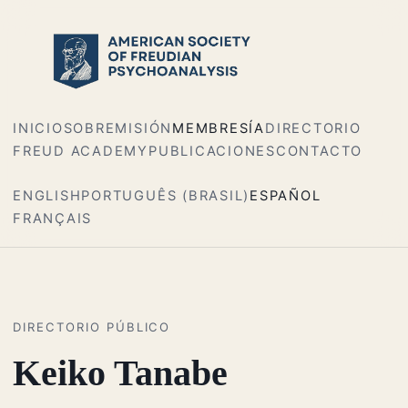
INICIO
SOBRE
MISIÓN
MEMBRESÍA
DIRECTORIO
FREUD ACADEMY
PUBLICACIONES
CONTACTO
ENGLISH
PORTUGUÊS (BRASIL)
ESPAÑOL
FRANÇAIS
DIRECTORIO PÚBLICO
Keiko Tanabe