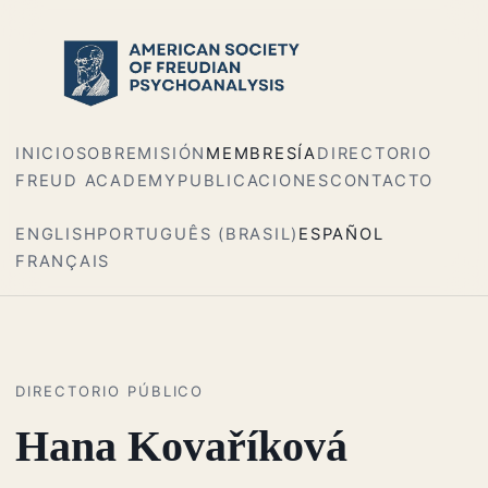
INICIO
SOBRE
MISIÓN
MEMBRESÍA
DIRECTORIO
FREUD ACADEMY
PUBLICACIONES
CONTACTO
ENGLISH
PORTUGUÊS (BRASIL)
ESPAÑOL
FRANÇAIS
DIRECTORIO PÚBLICO
Hana Kovaříková