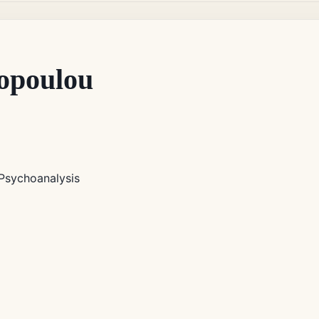
opoulou
Psychoanalysis