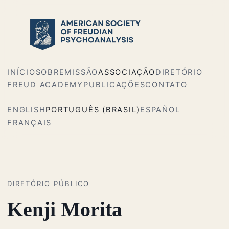
INÍCIO
SOBRE
MISSÃO
ASSOCIAÇÃO
DIRETÓRIO
FREUD ACADEMY
PUBLICAÇÕES
CONTATO
ENGLISH
PORTUGUÊS (BRASIL)
ESPAÑOL
FRANÇAIS
DIRETÓRIO PÚBLICO
Kenji Morita