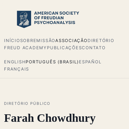
INÍCIO
SOBRE
MISSÃO
ASSOCIAÇÃO
DIRETÓRIO
FREUD ACADEMY
PUBLICAÇÕES
CONTATO
ENGLISH
PORTUGUÊS (BRASIL)
ESPAÑOL
FRANÇAIS
DIRETÓRIO PÚBLICO
Farah Chowdhury