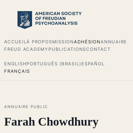
ACCUEIL
À PROPOS
MISSION
ADHÉSION
ANNUAIRE
FREUD ACADEMY
PUBLICATIONS
CONTACT
ENGLISH
PORTUGUÊS (BRASIL)
ESPAÑOL
FRANÇAIS
ANNUAIRE PUBLIC
Farah Chowdhury