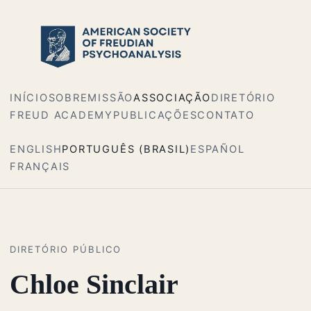
INÍCIO
SOBRE
MISSÃO
ASSOCIAÇÃO
DIRETÓRIO
FREUD ACADEMY
PUBLICAÇÕES
CONTATO
ENGLISH
PORTUGUÊS (BRASIL)
ESPAÑOL
FRANÇAIS
DIRETÓRIO PÚBLICO
Chloe Sinclair