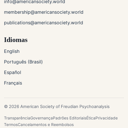
info@americansociety.world
membership@americansociety.world
publications@americansociety.world
Idiomas
English
Português (Brasil)
Español
Français
© 2026 American Society of Freudian Psychoanalysis
Transparência
Governança
Padrões Editoriais
Ética
Privacidade
Termos
Cancelamentos e Reembolsos