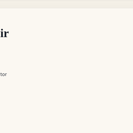
ir
tor