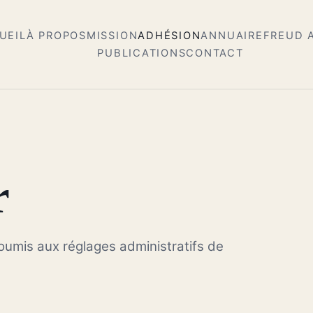
UEIL
À PROPOS
MISSION
ADHÉSION
ANNUAIRE
FREUD 
PUBLICATIONS
CONTACT
r
soumis aux réglages administratifs de