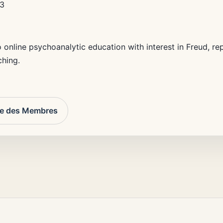
3
o online psychoanalytic education with interest in Freud, re
ching.
re des Membres