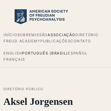
INÍCIO
SOBRE
MISSÃO
ASSOCIAÇÃO
DIRETÓRIO
FREUD ACADEMY
PUBLICAÇÕES
CONTATO
ENGLISH
PORTUGUÊS (BRASIL)
ESPAÑOL
FRANÇAIS
DIRETÓRIO PÚBLICO
Aksel Jorgensen