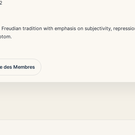
2
Freudian tradition with emphasis on subjectivity, repression
ptom.
re des Membres