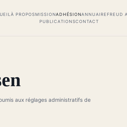
UEIL
À PROPOS
MISSION
ADHÉSION
ANNUAIRE
FREUD 
PUBLICATIONS
CONTACT
sen
soumis aux réglages administratifs de