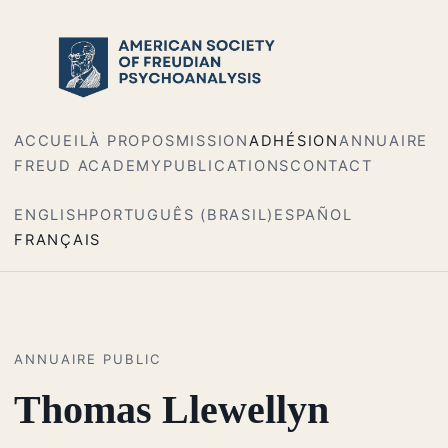
ACCUEIL
À PROPOS
MISSION
ADHÉSION
ANNUAIRE
FREUD ACADEMY
PUBLICATIONS
CONTACT
ENGLISH
PORTUGUÊS (BRASIL)
ESPAÑOL
FRANÇAIS
ANNUAIRE PUBLIC
Thomas Llewellyn