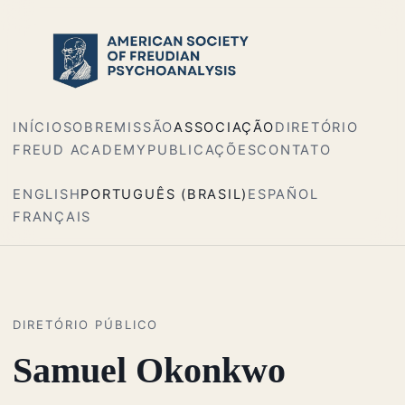
INÍCIO
SOBRE
MISSÃO
ASSOCIAÇÃO
DIRETÓRIO
FREUD ACADEMY
PUBLICAÇÕES
CONTATO
ENGLISH
PORTUGUÊS (BRASIL)
ESPAÑOL
FRANÇAIS
DIRETÓRIO PÚBLICO
Samuel Okonkwo