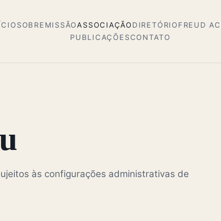
ÍCIO
SOBRE
MISSÃO
ASSOCIAÇÃO
DIRETÓRIO
FREUD A
PUBLICAÇÕES
CONTATO
cu
ujeitos às configurações administrativas de