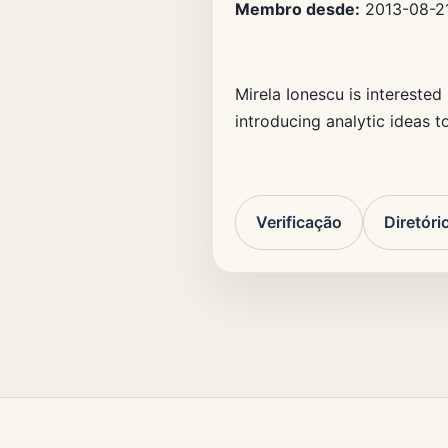
Membro desde:
2013-08-2
Mirela Ionescu is intereste
introducing analytic ideas to
Verificação
Diretór