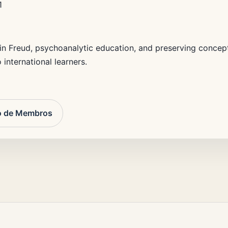
1
d in Freud, psychoanalytic education, and preserving conce
 international learners.
io de Membros