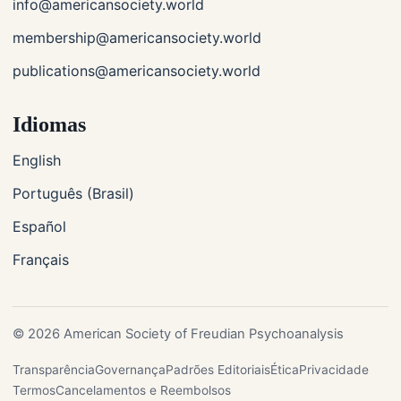
info@americansociety.world
membership@americansociety.world
publications@americansociety.world
Idiomas
English
Português (Brasil)
Español
Français
© 2026 American Society of Freudian Psychoanalysis
Transparência
Governança
Padrões Editoriais
Ética
Privacidade
Termos
Cancelamentos e Reembolsos