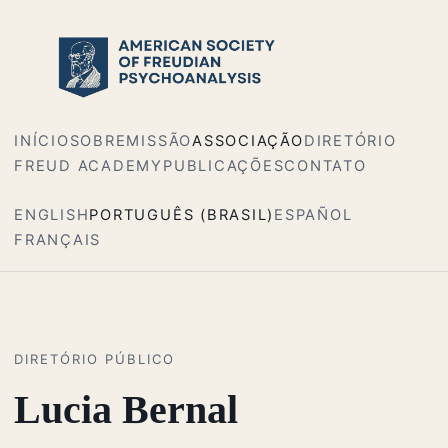
INÍCIO
SOBRE
MISSÃO
ASSOCIAÇÃO
DIRETÓRIO
FREUD ACADEMY
PUBLICAÇÕES
CONTATO
ENGLISH
PORTUGUÊS (BRASIL)
ESPAÑOL
FRANÇAIS
DIRETÓRIO PÚBLICO
Lucia Bernal