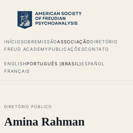
INÍCIO
SOBRE
MISSÃO
ASSOCIAÇÃO
DIRETÓRIO
FREUD ACADEMY
PUBLICAÇÕES
CONTATO
ENGLISH
PORTUGUÊS (BRASIL)
ESPAÑOL
FRANÇAIS
DIRETÓRIO PÚBLICO
Amina Rahman