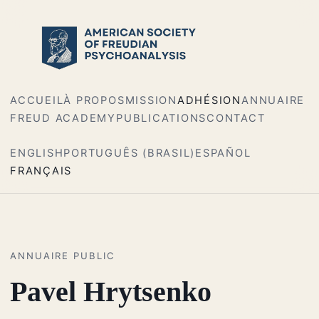
ACCUEIL
À PROPOS
MISSION
ADHÉSION
ANNUAIRE
FREUD ACADEMY
PUBLICATIONS
CONTACT
ENGLISH
PORTUGUÊS (BRASIL)
ESPAÑOL
FRANÇAIS
ANNUAIRE PUBLIC
Pavel Hrytsenko