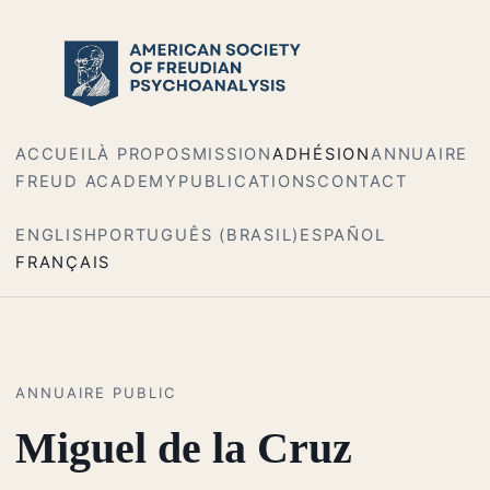
ACCUEIL
À PROPOS
MISSION
ADHÉSION
ANNUAIRE
FREUD ACADEMY
PUBLICATIONS
CONTACT
ENGLISH
PORTUGUÊS (BRASIL)
ESPAÑOL
FRANÇAIS
ANNUAIRE PUBLIC
Miguel de la Cruz