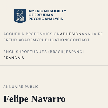
ACCUEIL
À PROPOS
MISSION
ADHÉSION
ANNUAIRE
FREUD ACADEMY
PUBLICATIONS
CONTACT
ENGLISH
PORTUGUÊS (BRASIL)
ESPAÑOL
FRANÇAIS
ANNUAIRE PUBLIC
Felipe Navarro